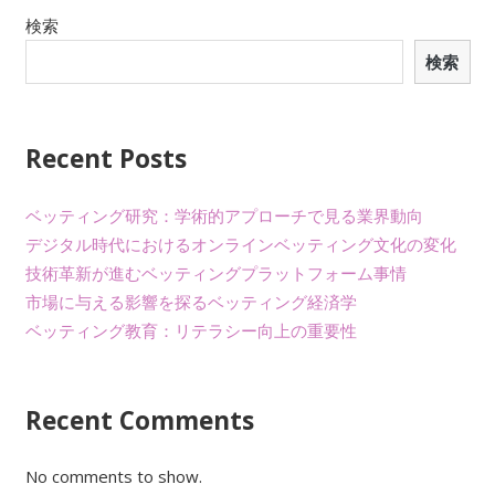
検索
検索
Recent Posts
ベッティング研究：学術的アプローチで見る業界動向
デジタル時代におけるオンラインベッティング文化の変化
技術革新が進むベッティングプラットフォーム事情
市場に与える影響を探るベッティング経済学
ベッティング教育：リテラシー向上の重要性
Recent Comments
No comments to show.