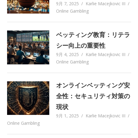
9月 7, 2025
Karlie Macejkovic III
Online Gambling
ベッティング教育：リテラ
シー向上の重要性
9月 4, 2025
Karlie Macejkovic III
Online Gambling
オンラインベッティング安
全性：セキュリティ対策の
現状
9月 1, 2025
Karlie Macejkovic III
Online Gambling