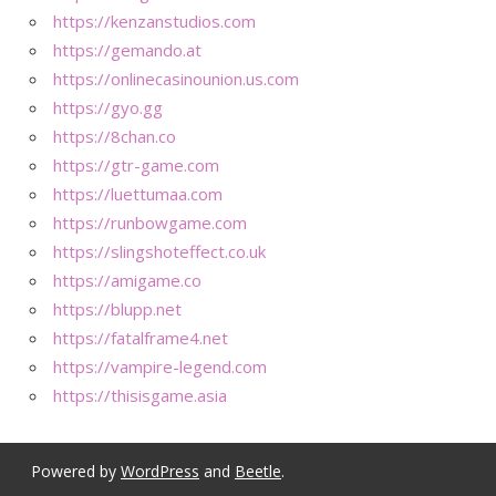
https://kenzanstudios.com
https://gemando.at
https://onlinecasinounion.us.com
https://gyo.gg
https://8chan.co
https://gtr-game.com
https://luettumaa.com
https://runbowgame.com
https://slingshoteffect.co.uk
https://amigame.co
https://blupp.net
https://fatalframe4.net
https://vampire-legend.com
https://thisisgame.asia
Powered by
WordPress
and
Beetle
.