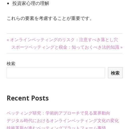
投資家心理の理解
これらの要素を考慮することが重要です。
投
« オンラインベッティングのリスク：注意すべき落とし穴
スポーツベッティングと税金：知っておくべき法的知識 »
稿
ナ
検索
検索
ビ
ゲ
ー
Recent Posts
シ
ベッティング研究：学術的アプローチで見る業界動向
ョ
デジタル時代におけるオンラインベッティング文化の変化
技術革新が進むベッティングプラットフォーム事情