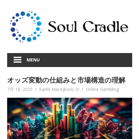
Skip
to
content
MENU
オッズ変動の仕組みと市場構造の理解
7月 18, 2025
Karlie Macejkovic III
Online Gambling