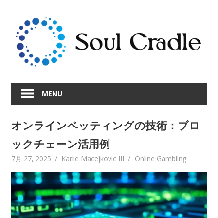
Skip
to
content
MENU
オンラインベッティングの技術：ブロ
ックチェーン活用例
7月 27, 2025
Karlie Macejkovic III
Online Gambling