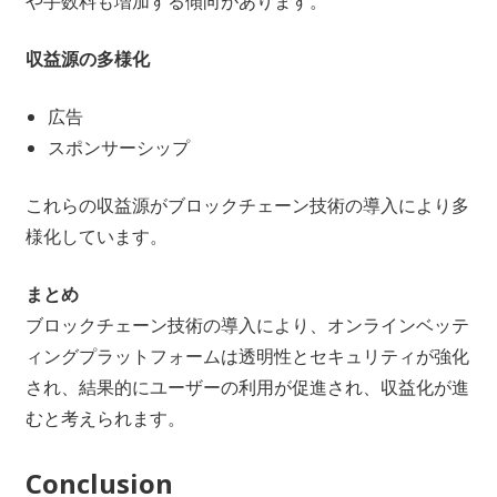
や手数料も増加する傾向があります。
収益源の多様化
広告
スポンサーシップ
これらの収益源がブロックチェーン技術の導入により多
様化しています。
まとめ
ブロックチェーン技術の導入により、オンラインベッテ
ィングプラットフォームは透明性とセキュリティが強化
され、結果的にユーザーの利用が促進され、収益化が進
むと考えられます。
Conclusion