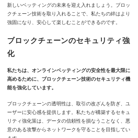
新しいベッティングの未来を迎え入れましょう。ブロッ
クチェーン技術を取り入れることで、私たちの絆はより
強固になり、安心して楽しむことができるのです。
ブロックチェーンのセキュリティ強
化
私たちは、オンラインベッティングの安全性を最大限に
高めるために、ブロックチェーン技術のセキュリティ機
能を強化しています。
ブロックチェーンの透明性は、取引の改ざんを防ぎ、ユ
ーザーに安心感を提供します。私たちが構築するセキュ
リティ強化策は、データの信頼性を損なうことなく、悪
意のある攻撃からネットワークを守ることを目指してい
ます。