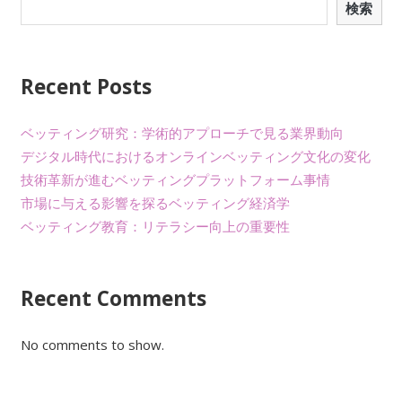
検索
ビ
ゲ
ー
Recent Posts
シ
ベッティング研究：学術的アプローチで見る業界動向
ョ
デジタル時代におけるオンラインベッティング文化の変化
技術革新が進むベッティングプラットフォーム事情
ン
市場に与える影響を探るベッティング経済学
ベッティング教育：リテラシー向上の重要性
Recent Comments
No comments to show.