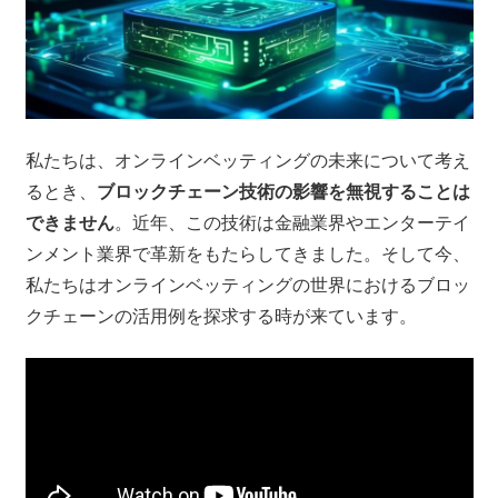
私たちは、オンラインベッティングの未来について考え
るとき、
ブロックチェーン技術の影響を無視することは
できません
。近年、この技術は金融業界やエンターテイ
ンメント業界で革新をもたらしてきました。そして今、
私たちはオンラインベッティングの世界におけるブロッ
クチェーンの活用例を探求する時が来ています。