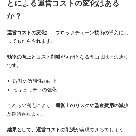
とによる運営コストの変化はある
か？
運営コストの変化
は、ブロックチェーン技術の導入によ
ってもたらされます。
効率の向上とコスト削減
が可能となる理由は以下の通り
です。
取引の透明性の向上
セキュリティの強化
これらの利点により、
運営上のリスクや監査費用の減少
が期待されます。
結果として、運営コストの削減
が実現できるでしょう。