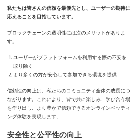
私たちは皆さんの信頼を最優先とし、ユーザーの期待に
応えることを目指しています。
ブロックチェーンの透明性には次のメリットがありま
す。
ユーザーがプラットフォームを利用する際の不安を
取り除く
より多くの方が安心して参加できる環境を提供
信頼性の向上は、私たちのコミュニティ全体の成長につ
ながります。これにより、皆で共に楽しみ、学び合う場
を作り出し、より豊かで信頼できるオンラインベッティ
ング体験を実現します。
安全性と公平性の向上