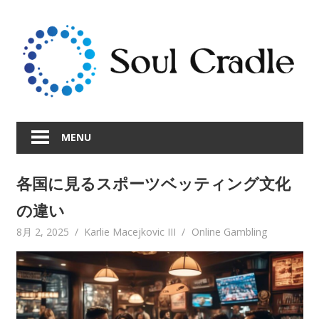
Skip
to
content
MENU
各国に見るスポーツベッティング文化
の違い
8月 2, 2025
Karlie Macejkovic III
Online Gambling