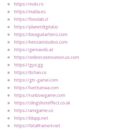
https://evils.ro
https://nubla.es
https://fonolab.cl
https://planetdigital.io
https://beaguitarhero.com
https://kenzanstudios.com
https://gemando.at
https://onlinecasinounion.us.com
https://gyo.gg
https://8chan.co
https://gtr-game.com
https://luettumaa.com
https://runbowgame.com
https://slingshoteffect.co.uk
https://amigame.co
https://blupp.net
https://fatalframe4.net